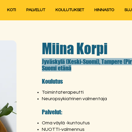
KOTI
PALVELUT
KOULUTUKSET
HINNASTO
SU
Miina Korpi
Jyväskylä (Keski-Suomi), Tampere (P
Suomi etänä
Koulutus
Toimintaterapeutti
Neuropsykiatrinen valmentaja
Palvelut:
Oma väylä -kuntoutus
NUOTTI-valmennus