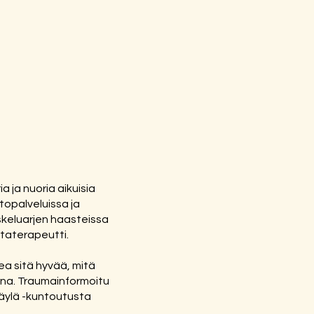
 ja nuoria aikuisia
topalveluissa ja
iskeluarjen haasteissa
ntaterapeutti.
ea sitä hyvää, mitä
ena. Traumainformoitu
väylä -kuntoutusta