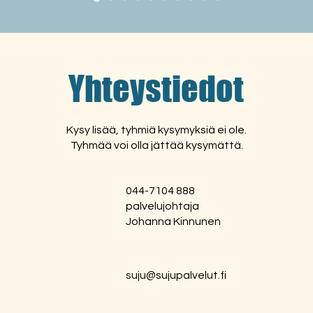
Yhteystiedot
Kysy lisää, tyhmiä kysymyksiä ei ole.
Tyhmää voi olla jättää kysymättä.
044-7104 888
palvelujohtaja
Johanna Kinnunen
suju@sujupalvelut.fi