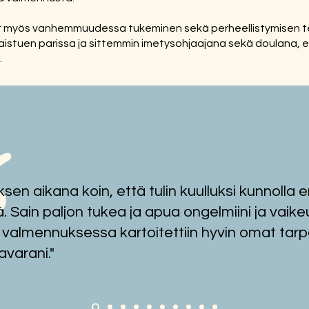
at myös vanhemmuudessa tukeminen sekä perheellistymisen t
aistuen parissa ja sittemmin imetysohjaajana sekä doulana, el
.
sen aikana koin, että tulin kuulluksi kunnolla
ä. Sain paljon tukea ja apua ongelmiini ja vaikeu
 valmennuksessa kartoitettiin hyvin omat tar
varani."