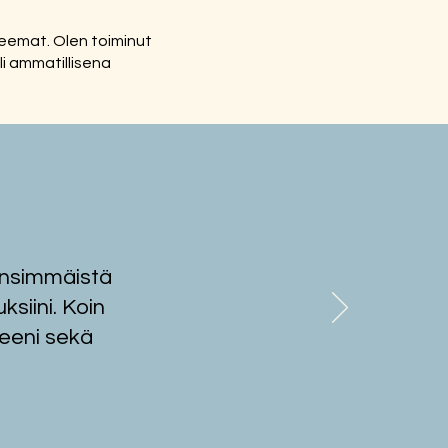
eemat. Olen toiminut
i ammatillisena
 ensimmäistä
ksiini. Koin
peeni sekä