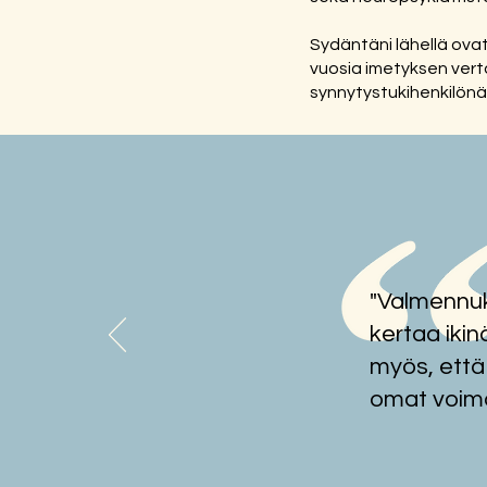
Sydäntäni lähellä ov
vuosia imetyksen vert
synnytystukihenkilönä
"Valmennuk
kertaa ikin
myös, että
omat voima