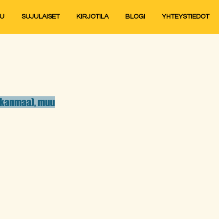
JU
SUJULAISET
KIRJOTILA
BLOGI
YHTEYSTIEDOT
irkanmaa), muu