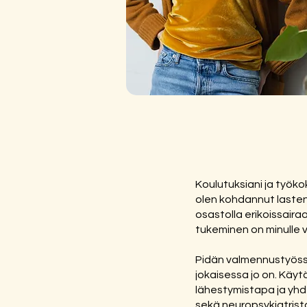
Koulutuksiani ja työko
olen kohdannut lastens
osastolla erikoissaira
tukeminen on minulle v
Pidän valmennustyössä 
jokaisessa jo on. Käy
lähestymistapa ja yhd
sekä neuropsykiatrist