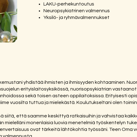
LAKU-perhekuntoutus
Neuropsykiatrinen valmennus
Yksilö- ja ryhmävalmennukset
kemustani yhdistää ihmisten ja ihmisyyden kohtaaminen. Nuoria
uojelun erityislaitosyksikössä, nuorisopsykiatrian vastaanot
anhoidossa sekä toisen asteen oppilaitoksissa. Erityisesti op
iime vuosilta tuttua ja mielekästä. Koulutukseltani olen toimi
siitä, että saamme keskittyä ratkaisuihin ja vahvistaa kaikk
tän mielelläni monenlaisia luovia menetelmiä työskentelyn tuk
envertaisuus ovat tärkeitä lähtökohtia työssäni. Teen Oma 
a valmennusta.