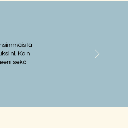
 ensimmäistä
tarjoaa pari- ja
terapiaa Tampereella ja
ksiini. Koin
kylässä
peeni sekä