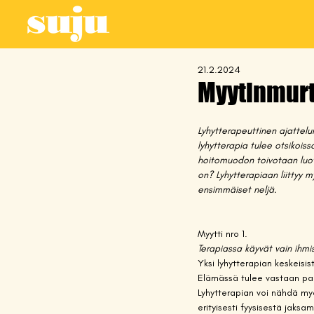
21.2.2024
Myytinmurt
Lyhytterapeuttinen ajattelu
lyhytterapia tulee otsikois
hoitomuodon toivotaan luov
on? Lyhytterapiaan liittyy 
ensimmäiset neljä. 
Myytti nro 1. 
Terapiassa käyvät vain ihmis
Yksi lyhytterapian keskeisis
Elämässä tulee vastaan paljo
Lyhytterapian voi nähdä my
erityisesti fyysisestä jaks