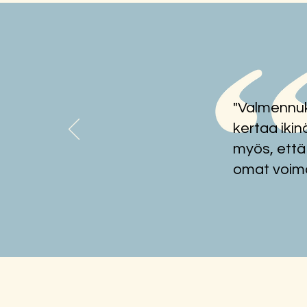
"Valmennuk
Neurovähemmistöjen
kohtaaminen sote-alalla
kertaa ikin
myös, että
omat voima