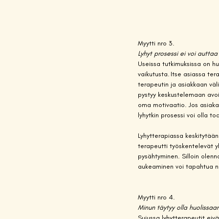
Myytti nro 3. 
Lyhyt prosessi ei voi auttaa
Useissa tutkimuksissa on h
vaikutusta. Itse asiassa ter
terapeutin ja asiakkaan väli
pystyy keskustelemaan avoi
oma motivaatio. Jos asiaka
lyhytkin prosessi voi olla to
Lyhytterapiassa keskitytään
terapeutti työskentelevät y
pysähtyminen. Silloin olenn
aukeaminen voi tapahtua nop
Myytti nro 4. 
Minun täytyy olla huolissaa
Sujussa lyhytterapeutit eivä