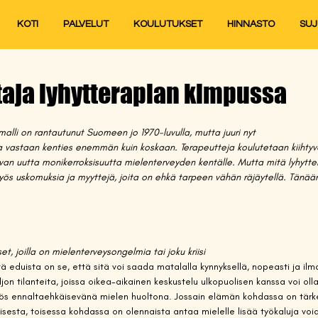
KOTI
PALVELUT
KOULUTUKSET
HINNASTO
SU
aja lyhytterapian kimpussa
malli on rantautunut Suomeen jo 1970-luvulla, mutta juuri nyt 
sa vastaan kenties enemmän kuin koskaan. Terapeutteja koulutetaan kiihtyväl
an uutta monikerroksisuutta mielenterveyden kentälle. Mutta mitä lyhytte
myös uskomuksia ja myyttejä, joita on ehkä tarpeen vähän räjäytellä. Tänään
et, joilla on mielenterveysongelmia tai joku kriisi
tä eduista on se, että sitä voi saada matalalla kynnyksellä, nopeasti ja ilm
n tilanteita, joissa oikea-aikainen keskustelu ulkopuolisen kanssa voi olla 
ös ennaltaehkäisevänä mielen huoltona. Jossain elämän kohdassa on tärke
amisesta, toisessa kohdassa on olennaista antaa mielelle lisää työkaluja v