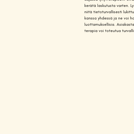
kerätä laskutusta varten. Ly
niitä tietoturvallisesti lu
kanssa yhdessä ja ne voi ha
luottamuksellisia. Asiakasta
terapia voi toteutua turval