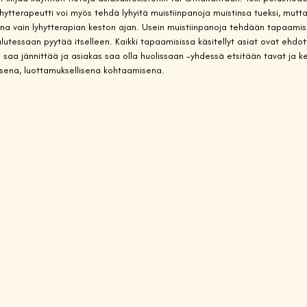
hytterapeutti voi myös tehdä lyhyitä muistiinpanoja muistinsa tueksi, mutta
kittuna vain lyhytterapian keston ajan. Usein muistiinpanoja tehdään tapaam
lutessaan pyytää itselleen. Kaikki tapaamisissa käsitellyt asiat ovat ehdo
 saa jännittää ja asiakas saa olla huolissaan -yhdessä etsitään tavat ja kei
lisena, luottamuksellisena kohtaamisena.  