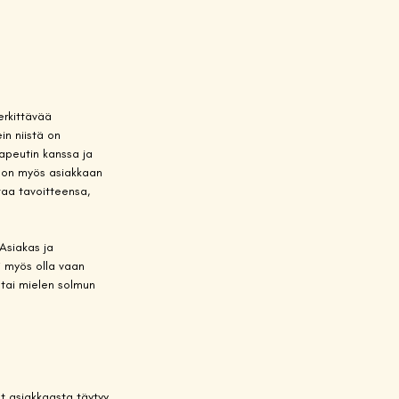
rkittävää 
in niistä on 
rapeutin kanssa ja 
a on myös asiakkaan 
aa tavoitteensa, 
Asiakas ja 
i myös olla vaan 
 tai mielen solmun 
ot asiakkaasta täytyy 