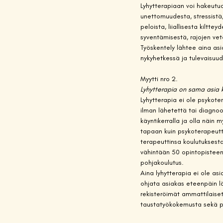
Lyhytterapiaan voi hakeutua
unettomuudesta, stressistä
peloista, liiallisesta kiltte
syventämisestä, rajojen vet
Työskentely lähtee aina asi
nykyhetkessä ja tulevaisuud
Myytti nro 2.  
Lyhytterapia on sama asia 
Lyhytterapia ei ole psykote
ilman lähetettä tai diagno
käyntikerralla ja olla näin
tapaan kuin psykoterapeutt
terapeuttinsa koulutuksesta.
vähintään 50 opintopisteen 
pohjakoulutus.  
Aina lyhytterapia ei ole asi
ohjata asiakas eteenpäin lä
rekisteröimät ammattilaise
taustatyökokemusta sekä ps