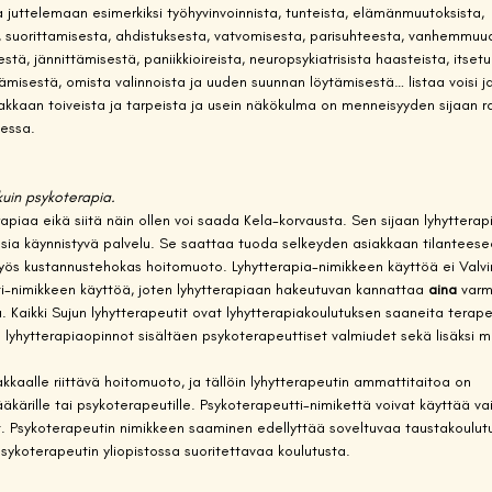
 juttelemaan esimerkiksi työhyvinvoinnista, tunteista, elämänmuutoksista, 
, suorittamisesta, ahdistuksesta, vatvomisesta, parisuhteesta, vanhemmuu
ydestä, jännittämisestä, paniikkioireista, neuropsykiatrisista haasteista, itse
ämisestä, omista valinnoista ja uuden suunnan löytämisestä… listaa voisi ja
akkaan toiveista ja tarpeista ja usein näkökulma on menneisyyden sijaan ra
essa.  
kuin psykoterapia.
rapiaa eikä siitä näin ollen voi saada Kela-korvausta. Sen sijaan lyhytterap
osia käynnistyvä palvelu. Se saattaa tuoda selkeyden asiakkaan tilantees
 myös kustannustehokas hoitomuoto. Lyhytterapia-nimikkeen käyttöä ei Valv
i-nimikkeen käyttöä, joten lyhytterapiaan hakeutuvan kannattaa 
aina
 varm
 Kaikki Sujun lyhytterapeutit ovat lyhytterapiakoulutuksen saaneita terapeu
lyhytterapiaopinnot sisältäen psykoterapeuttiset valmiudet sekä lisäksi 
akkaalle riittävä hoitomuoto, ja tällöin lyhytterapeutin ammattitaitoa on 
äkärille tai psykoterapeutille. Psykoterapeutti-nimikettä voivat käyttää vai
t. Psykoterapeutin nimikkeen saaminen edellyttää soveltuvaa taustakoulutu
ykoterapeutin yliopistossa suoritettavaa koulutusta. 