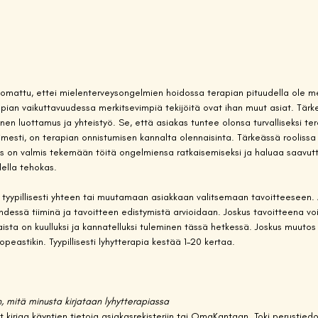
uomattu, ettei mielenterveysongelmien hoidossa terapian pituudella ole me
apian vaikuttavuudessa merkitsevimpiä tekijöitä ovat ihan muut asiat. Tärke
nen luottamus ja yhteistyö. Se, että asiakas tuntee olonsa turvalliseksi te
mesti, on terapian onnistumisen kannalta olennaisinta. Tärkeässä rooliss
s on valmis tekemään töitä ongelmiensa ratkaisemiseksi ja haluaa saavutt
della tehokas.  
 tyypillisesti yhteen tai muutamaan asiakkaan valitsemaan tavoitteeseen. 
hdessä tiiminä ja tavoitteen edistymistä arvioidaan. Joskus tavoitteena vo
aista on kuulluksi ja kannatelluksi tuleminen tässä hetkessä. Joskus muutos
eastikin. Tyypillisesti lyhytterapia kestää 1–20 kertaa.  
n, mitä minusta kirjataan lyhytterapiassa
t kirjaa käyntien tietoja asiakasrekisteriin tai OmaKantaan. Toki perustied