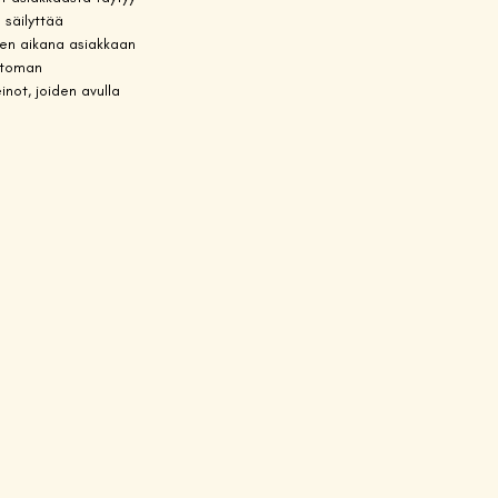
 säilyttää 
isen aikana asiakkaan 
ttoman 
not, joiden avulla 