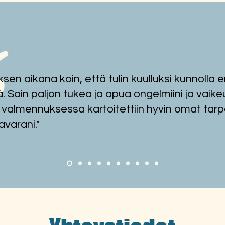
sen aikana koin, että tulin kuulluksi kunnolla
Toimintaterapeuttiopiskelija
SUJU 
työharjoittelussa SUJUlla
perhe
ä. Sain paljon tukea ja apua ongelmiini ja vaikeu
Jyväs
 valmennuksessa kartoitettiin hyvin omat tar
varani."