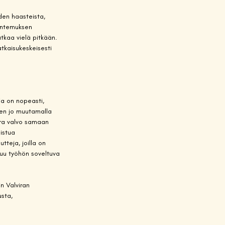
den haasteista, 
tuntemuksen 
tkaa vielä pitkään. 
tkaisukeskeisesti 
ia on nopeasti, 
een jo muutamalla 
ira valvo samaan 
istua 
tteja, joilla on 
muu työhön soveltuva 
n Valviran 
sta, 