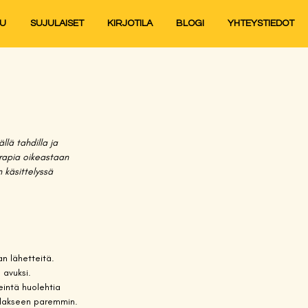
JU
SUJULAISET
KIRJOTILA
BLOGI
YHTEYSTIEDOT
lä tahdilla ja 
rapia oikeastaan 
 käsittelyssä 
an lähetteitä. 
avuksi.  
intä huolehtia 
oidakseen paremmin.  