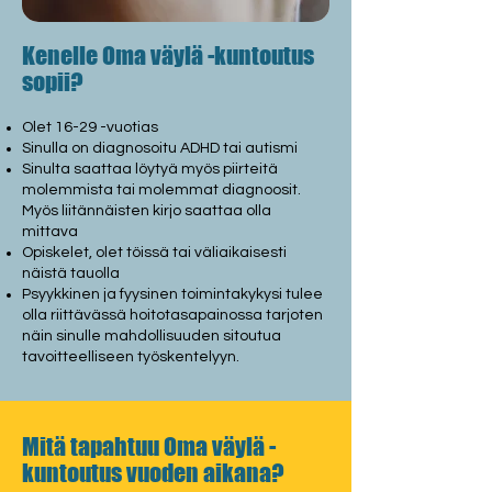
Kenelle Oma väylä -kuntoutus
sopii?
Olet 16-29 -vuotias
Sinulla on diagnosoitu ADHD tai autismi
Sinulta saattaa löytyä myös piirteitä
molemmista tai molemmat diagnoosit.
Myös liitännäisten kirjo saattaa olla
mittava
Opiskelet, olet töissä tai väliaikaisesti
näistä tauolla
Psyykkinen ja fyysinen toimintakykysi tulee
olla riittävässä hoitotasapainossa tarjoten
näin sinulle mahdollisuuden sitoutua
tavoitteelliseen työskentelyyn.
Mitä tapahtuu Oma väylä -
kuntoutus vuoden aikana?