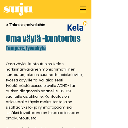
< Takaisin palveluihin
Oma väylä -kuntoutus
Tampere, Jyväskylä
Oma väylä -kuntoutus on Kelan
harkinnanvarainen moniammatillinen
kuntoutus, joka on suunnattu opiskeleville,
työssä käyville tai väliaikaisesti
työelämästä poissa oleville ADHD- tai
autismidiagnoosin saaneille 16–29 -
vuotiaille asiakkaille. Kuntoutus on
asiakkaalle täysin maksutonta ja se
sisältää yksilö- ja ryhmätapaamisia.
Lisäksi tavoitteena on tukea asiakkaan
omakuntoutusta.