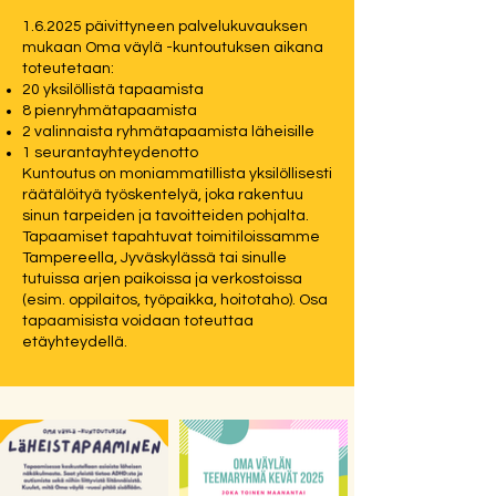
1.6.2025 päivittyneen palvelukuvauksen
mukaan Oma väylä -kuntoutuksen aikana
toteutetaan:
20 yksilöllistä tapaamista
8 pienryhmätapaamista
2 valinnaista ryhmätapaamista läheisille
1 seurantayhteydenotto
Kuntoutus on moniammatillista yksilöllisesti
räätälöityä työskentelyä, joka rakentuu
sinun tarpeiden ja tavoitteiden pohjalta.
Tapaamiset tapahtuvat toimitiloissamme
Tampereella, Jyväskylässä tai sinulle
tutuissa arjen paikoissa ja verkostoissa
(esim. oppilaitos, työpaikka, hoitotaho). Osa
tapaamisista voidaan toteuttaa
etäyhteydellä.