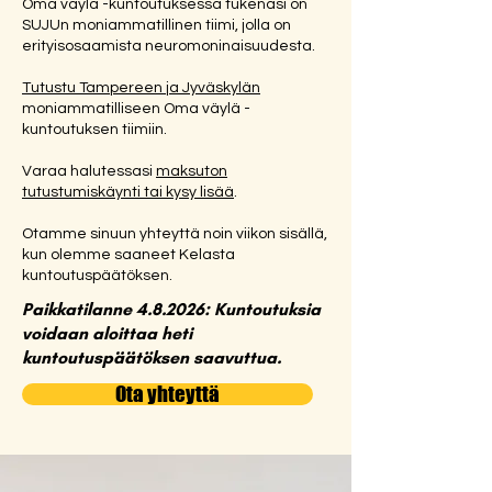
Oma väylä -kuntoutuksessa tukenasi on
SUJUn moniammatillinen tiimi, jolla on
erityisosaamista neuromoninaisuudesta.
Tutustu Tampereen ja Jyväskylän
moniammatilliseen Oma väylä -
kuntoutuksen
tiimiin.
Varaa halutessasi
maksuton
tutustumiskäynti tai kysy lisää
.
Otamme sinuun yhteyttä noin viikon sisällä,
kun olemme saaneet Kelasta
kuntoutuspäätöksen.
Paikkatilanne 4.8.2026: Kuntoutuksia
voidaan aloittaa heti
kuntoutuspäätöksen saavuttua.
Ota yhteyttä