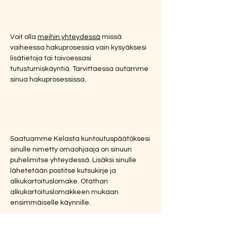
Voit olla 
meihin yhteydessä
 missä 
vaiheessa hakuprosessia vain kysyäksesi 
lisätietoja tai toivoessasi 
tutustumiskäyntiä. Tarvittaessa autamme 
sinua hakuprosessissa.
Saatuamme Kelasta kuntoutuspäätöksesi 
sinulle nimetty omaohjaaja on sinuun 
puhelimitse yhteydessä. Lisäksi sinulle 
lähetetään postitse kutsukirje ja 
alkukartoituslomake. Otathan 
alkukartoituslomakkeen mukaan 
ensimmäiselle käynnille.