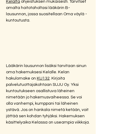
Kelalta
 ohjeistuksen mukaisesti. Tarvitset 
omalta hoitotaholtasi lääkärin B-
lausunnon, jossa suositellaan Oma väylä - 
kuntoutusta.
Lääkärin lausunnon lisäksi tarvitaan sinun 
oma hakemuksesi Kelalle. Kelan 
hakulomake on 
KU132
. Kirjoita 
palvelutuottajakohtaan SUJU Oy. Yksi 
kuntoutukseen osallistuva läheinen 
nimetään jo hakemusvaiheessa. Se voi 
olla vanhempi, kumppani tai läheinen 
ystävä. Jos on hankala nimetä ketään, voit 
jättää sen kohdan tyhjäksi. Hakemuksen 
käsittelyaika Kelassa on useampia viikkoja.