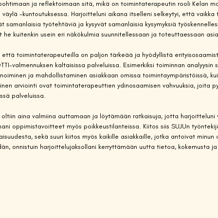
 pohtimaan ja reflektoimaan sitä, mikä on toimintaterapeutin rooli Kelan m
ylä -kuntoutuksessa. Harjoitteluni aikana itselleni selkeytyi, että vaikka 
ät samanlaisia työtehtäviä ja kysyvät samanlaisia kysymyksiä työskennelle
 he kuitenkin usein eri näkökulmia suunnitellessaan ja toteuttaessaan asi
että toimintaterapeuteilla on paljon tärkeää ja hyödyllistä erityisosaam
TI-valmennuksen kaltaisissa palveluissa. Esimerkiksi toiminnan analyysin s
noiminen ja mahdollistaminen asiakkaan omissa toimintaympäristöissä, ku
tinen arviointi ovat toimintaterapeuttien ydinosaamisen vahvuuksia, joita pys
sä palveluissa.
 oltiin aina valmiina auttamaan ja löytämään ratkaisuja, jotta harjoitteluni 
mani oppimistavoitteet myös poikkeustilanteissa. Kiitos siis SUJUn työntekijö
aisuudesta, sekä suuri kiitos myös kaikille asiakkaille, jotka antoivat minun o
dän, onnistuin harjoittelujaksollani kerryttämään uutta tietoa, kokemusta j