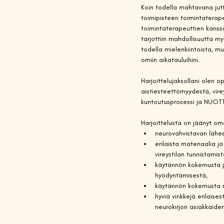
Koin todella mahtavana jut
toimipisteen toimintaterape
toimintaterapeuttien kanssa
tarjottiin mahdollisuutta m
todella mielenkiintoista, mu
omiin aikatauluihini.
Harjoittelujaksollani olen 
aistiesteettömyydestä, vire
kuntoutusprosessi ja NUOTT
Harjoittelusta on jäänyt om
neurovahvistavan lähes
erilaista materiaalia 
vireystilan tunnistamis
käytännön kokemusta ja
hyödyntämisestä,
käytännön kokemusta m
hyviä vinkkejä erilaise
neurokirjon asiakkaide