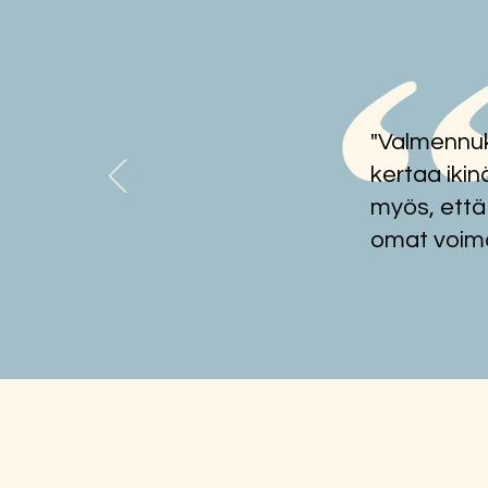
"Valmennuk
Neurovähemmistöjen
kohtaaminen sote-alalla
kertaa ikin
myös, että
omat voima