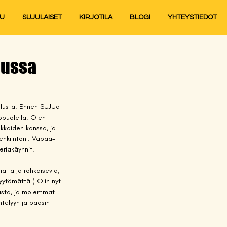
JU
SUJULAISET
KIRJOTILA
BLOGI
YHTEYSTIEDOT
lussa
ulusta. Ennen SUJUa 
opuolella. Olen 
akkaiden kanssa, ja 
enkiintoni. Vapaa-
eriakäynnit.
aita ja rohkaisevia, 
pyytämättä!) Olin nyt 
sta, ja molemmat 
ntelyyn ja pääsin 