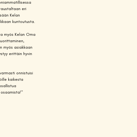
oniammatillisessa 
taustaltaan eri 
ssään Kelan 
akkaan kuntoutusta. 
ista myös Kelan Oma 
uorittaminen, 
in myös asiakkaan 
tyy erittäin hyvin 
varmasti onnistuisi 
ille kaikesta 
sallistua 
a osaamista!"