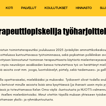
KOTI
PALVELUT
KOULUTUKSET
HINNASTO
SU
apeuttiopiskelija työharjoitte
lmistuin toimintaterapeutiksi joulukuussa 2025 Jyväskylän ammattikorkeako
joitteluissa kuntouttavassa työtoiminnassa, sekä psykiatrian poliklinikan av
 erityisen kiinnostunut toiminnan terapeuttisesta käytöstä mielenterveysasi
a myös neurokirjon asiakkaiden kanssa toteutettava työ on herättänyt miel
lisiä asioita ovat mm. jooga, luontokävelyt, piirtely, sekä taidemuseo- ja gall
lla opettavaiseksi, mielekkääksi ja mukavaksi. Työkaverit olivat todella avuli
 kertoivat minulle asioista lisää aina kysyttäessä (ja ihanasti usein myös 
ssä ja toteuttamassa Kelan Oma väylä -kuntoutusta ja NUOTTI-valmennu
 itselleni mielenkiintoisiksi. Minut otettiin täysillä mukaan yhteiseen työske
ttamaan yksilö- ja ryhmäkuntoutusta.