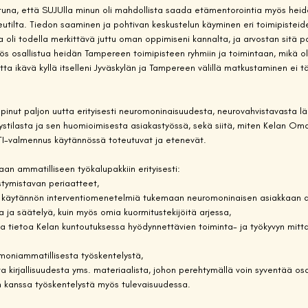
tuna, että SUJUlla minun oli mahdollista saada etämentorointia myös hei
utilta. Tiedon saaminen ja pohtivan keskustelun käyminen eri toimipisteid
 oli todella merkittävä juttu oman oppimiseni kannalta, ja arvostan sitä pa
yös osallistua heidän Tampereen toimipisteen ryhmiin ja toimintaan, mikä oli
tta ikävä kyllä itselleni Jyväskylän ja Tampereen välillä matkustaminen ei tä
oppinut paljon uutta erityisesti neuromoninaisuudesta, neurovahvistavasta l
ystilasta ja sen huomioimisesta asiakastyössä, sekä siitä, miten Kelan Oma
I-valmennus käytännössä toteutuvat ja etenevät.
aan ammatilliseen työkalupakkiin erityisesti:
tymistavan periaatteet,
ja käytännön interventiomenetelmiä tukemaan neuromoninaisen asiakkaan ar
ta ja säätelyä, kuin myös omia kuormitustekijöitä arjessa,
 tietoa Kelan kuntoutuksessa hyödynnettävien toiminta- ja työkyvyn mitta
oniammatillisesta työskentelystä,
sta kirjallisuudesta yms. materiaalista, johon perehtymällä voin syventää os
n kanssa työskentelystä myös tulevaisuudessa.