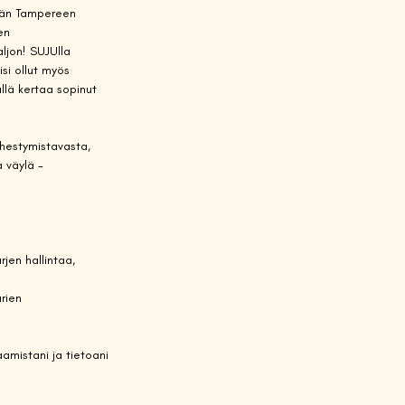
dän Tampereen 
en 
ljon! SUJUlla 
si ollut myös 
llä kertaa sopinut 
ähestymistavasta, 
 väylä -
jen hallintaa, 
rien 
aamistani ja tietoani 